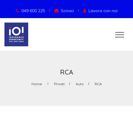
049 600 225
Scrivici
Lavora con noi
RCA
Home
Privati
Auto
RCA