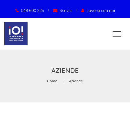
049 600 225
Scrivici
Lavora con noi
AZIENDE
Home
Aziende