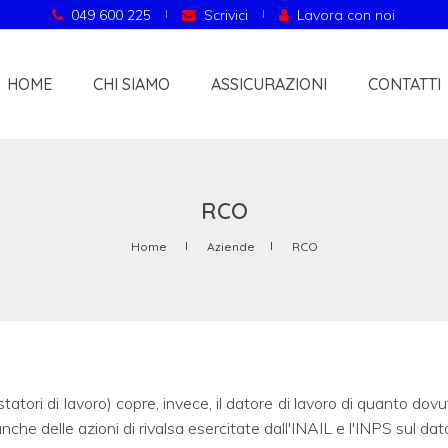
049 600 225
Scrivici
Lavora con noi
HOME
CHI SIAMO
ASSICURAZIONI
CONTATTI
RCO
Home
Aziende
RCO
tori di lavoro) copre, invece, il datore di lavoro di quanto dovuto
nche delle azioni di rivalsa esercitate dall'INAIL e l'INPS sul dato