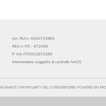
Iscr. RUI n. A000723865
REA n. PD - 472058
P. IVA IT05502870289
Intermediario soggetto al controllo IVASS
INSURANCE OPPORTUNITY SRL | IT05502870289 |
POWERED BY KR