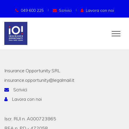
049 600 225
Scrivici
Lavora con noi
Insurance Opportunity SRL
insurance.opportunity@legalmail.it
Scrivici
Lavora con noi
Iscr. RUI n. A000723865
REA n. PD - 472058