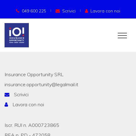
049 600 225
Scrivici
Lavora con noi
Insurance Opportunity SRL
insurance.opportunity@legalmail.it
Scrivici
Lavora con noi
Iscr. RUI n. A000723865
REA n. PD - 472058