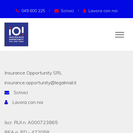
049 600 225
Scrivici
Lavora con noi
Insurance Opportunity SRL
insurance.opportunity@legalmail.it
Scrivici
Lavora con noi
Iscr. RUI n. A000723865
REA n. PD - 472058